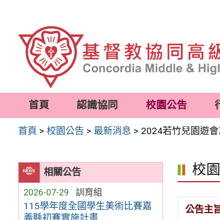
跳
至
主
要
內
容
首頁
認識協同
校園公告
區
首頁
>
校園公告
>
最新消息
>
2024若竹兒園遊
校
相關公告
2026-07-29
訓育組
115學年度全國學生美術比賽嘉
公告主
義縣初賽實施計畫