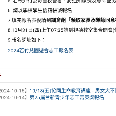
5. 若校外行為影響校譽者，將通知家長及導師並
6. 請以學校學生信箱帳號報名
7.填完報名表後請到
訓育組
「領取家長及導師同意
8.10月31日(四)上午07:35請到視聽教室集合開會
9.報名網址如下：
2024若竹兒園遊會志工報名表
件
024-10-15】
10/18(五)協同生命教育講座 - 男女
024-10-14】
第25屆台新青少年志工菁英獎報名