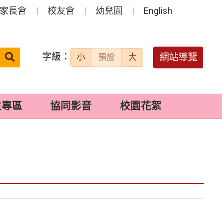
家長會
校友會
幼兒園
English
字級：
送出
網站導覽
小
預設
大
搜
尋：
生專區
協同影音
校園花絮