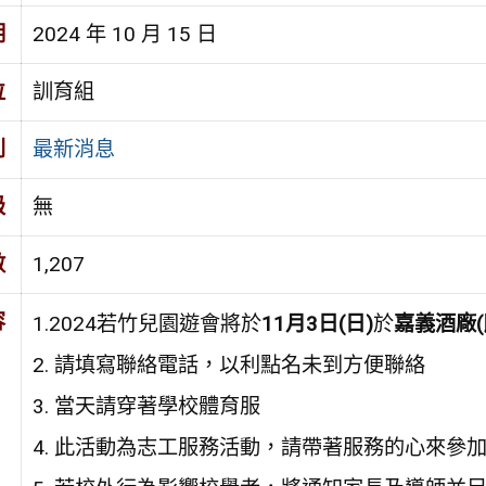
期
2024 年 10 月 15 日
位
訓育組
別
最新消息
級
無
數
1,207
容
1.2024若竹兒園遊會將於
11月3日(日)
於
嘉義酒廠(
2. 請填寫聯絡電話，以利點名未到方便聯絡
3. 當天請穿著學校體育服
4. 此活動為志工服務活動，請帶著服務的心來參