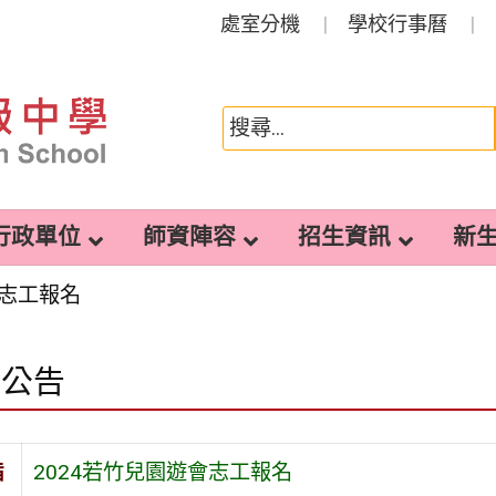
處室分機
學校行事曆
行政單位
師資陣容
招生資訊
新
會志工報名
園公告
旨
2024若竹兒園遊會志工報名