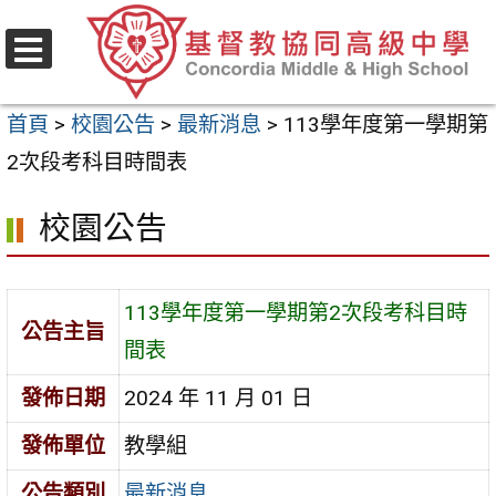
跳
至
選
主
單
首頁
>
校園公告
>
最新消息
>
113學年度第一學期第
要
2次段考科目時間表
內
容
校園公告
區
113學年度第一學期第2次段考科目時
公告主旨
間表
發佈日期
2024 年 11 月 01 日
發佈單位
教學組
公告類別
最新消息