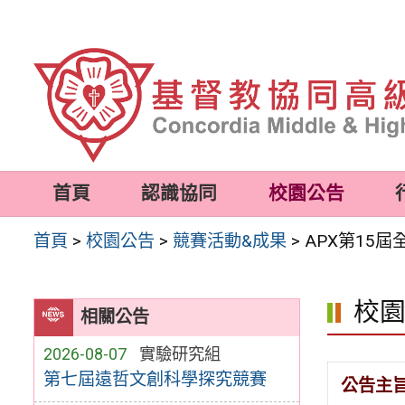
跳
至
主
要
內
容
首頁
認識協同
校園公告
區
首頁
>
校園公告
>
競賽活動&成果
>
APX第15
校
相關公告
2026-08-07
實驗研究組
第七屆遠哲文創科學探究競賽
公告主