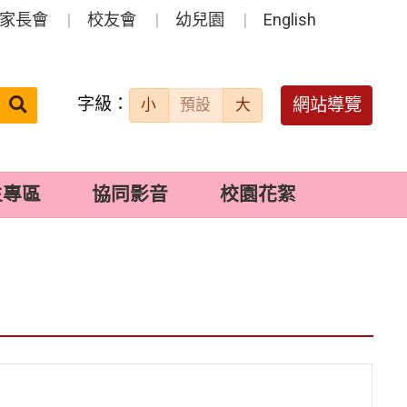
家長會
校友會
幼兒園
English
字級：
送出
網站導覽
小
預設
大
搜
尋：
生專區
協同影音
校園花絮