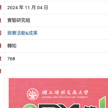
期
2024 年 11 月 04 日
位
實驗研究組
別
競賽活動&成果
級
轉知
數
768
容