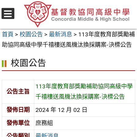
跳
至
選
主
單
首頁
>
校園公告
>
最新消息
>
113年度教育部獎勵補
要
助協同高級中學千禧樓送風機汰換採購案-決標公告
內
容
校園公告
區
113年度教育部獎勵補助協同高級中學
公告主旨
千禧樓送風機汰換採購案-決標公告
發佈日期
2024 年 12 月 02 日
發佈單位
庶務組
公告類別
最新消息