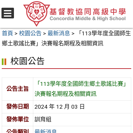
跳
至
選
主
單
首頁
>
校園公告
>
最新消息
>
「113學年度全國師生
要
鄉土歌謠比賽」決賽報名期程及相關資訊
內
容
校園公告
區
「113學年度全國師生鄉土歌謠比賽」
公告主旨
決賽報名期程及相關資訊
發佈日期
2024 年 12 月 03 日
發佈單位
訓育組
公告類別
最新消息