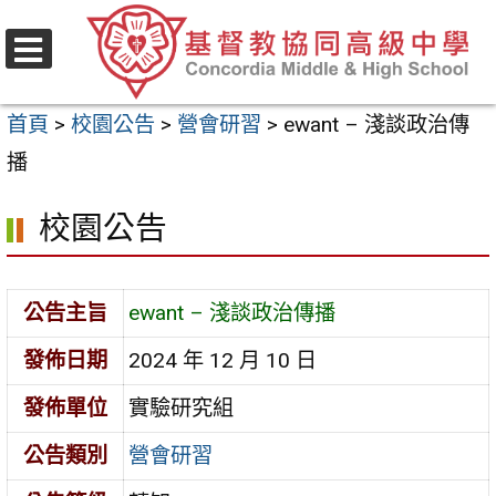
跳
至
選
主
單
首頁
>
校園公告
>
營會研習
>
ewant – 淺談政治傳
要
播
內
容
校園公告
區
公告主旨
ewant – 淺談政治傳播
發佈日期
2024 年 12 月 10 日
發佈單位
實驗研究組
公告類別
營會研習