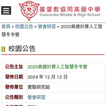
跳
至
選
主
單
首頁
>
校園公告
>
營會研習
>
2025高速計算人工智
要
慧冬令營
內
容
校園公告
區
公告主旨
2025高速計算人工智慧冬令營
發佈日期
2024 年 12 月 12 日
發佈單位
實驗研究組
公告類別
營會研習