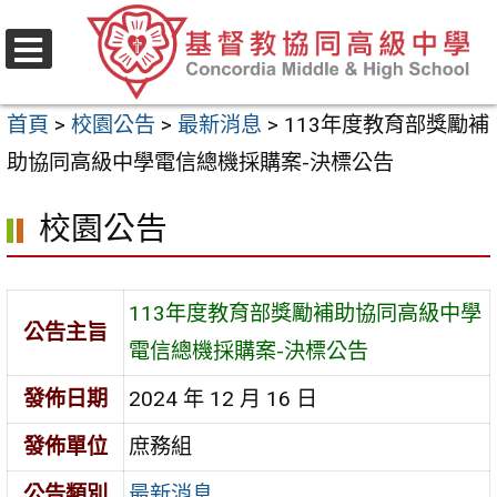
跳
至
選
主
單
首頁
>
校園公告
>
最新消息
>
113年度教育部獎勵補
要
助協同高級中學電信總機採購案-決標公告
內
容
校園公告
區
113年度教育部獎勵補助協同高級中學
公告主旨
電信總機採購案-決標公告
發佈日期
2024 年 12 月 16 日
發佈單位
庶務組
公告類別
最新消息