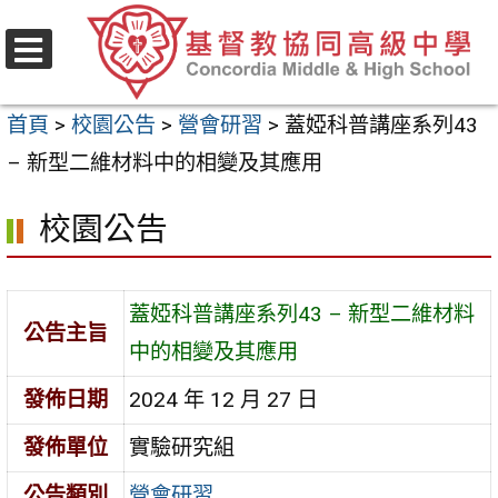
跳
至
選
主
單
首頁
>
校園公告
>
營會研習
>
蓋婭科普講座系列43
要
– 新型二維材料中的相變及其應用
內
容
校園公告
區
蓋婭科普講座系列43 – 新型二維材料
公告主旨
中的相變及其應用
發佈日期
2024 年 12 月 27 日
發佈單位
實驗研究組
公告類別
營會研習