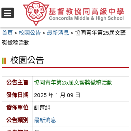
跳
至
選
主
單
首頁
>
校園公告
>
最新消息
>
協同青年第25屆文藝
要
獎徵稿活動
內
容
校園公告
區
公告主旨
協同青年第25屆文藝獎徵稿活動
發佈日期
2025 年 1 月 09 日
發佈單位
訓育組
公告類別
最新消息