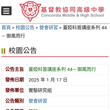
跳
至
選
主
單
首頁
>
校園公告
>
營會研習
>
蓋婭科普講座系列 44
要
— 御風而行
內
容
校園公告
區
公告主旨
蓋婭科普講座系列 44— 御風而行
發佈日期
2025 年 1 月 17 日
發佈單位
實驗研究組
公告類別
營會研習