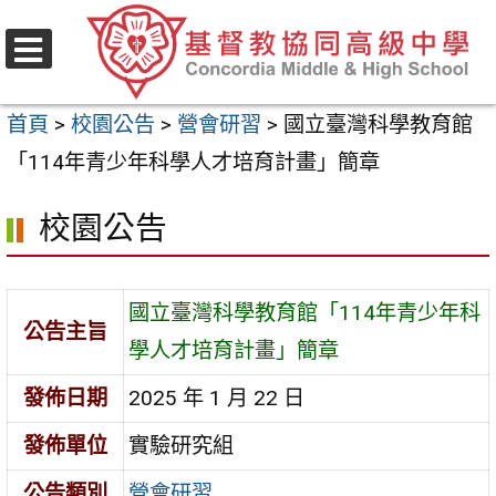
跳
至
選
主
單
首頁
>
校園公告
>
營會研習
>
國立臺灣科學教育館
要
「114年青少年科學人才培育計畫」簡章
內
容
校園公告
區
國立臺灣科學教育館「114年青少年科
公告主旨
學人才培育計畫」簡章
發佈日期
2025 年 1 月 22 日
發佈單位
實驗研究組
公告類別
營會研習