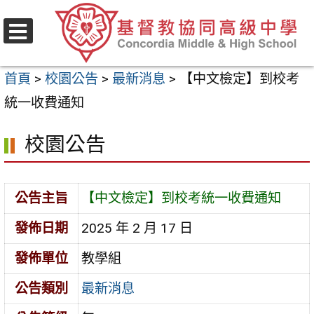
跳
至
選
主
單
首頁
>
校園公告
>
最新消息
>
【中文檢定】到校考
要
統一收費通知
內
容
校園公告
區
公告主旨
【中文檢定】到校考統一收費通知
發佈日期
2025 年 2 月 17 日
發佈單位
教學組
公告類別
最新消息