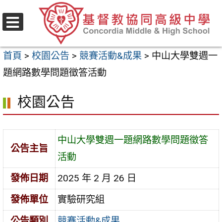
跳
至
選
主
單
首頁
>
校園公告
>
競賽活動&成果
>
中山大學雙週一
要
題網路數學問題徵答活動
內
容
校園公告
區
中山大學雙週一題網路數學問題徵答
公告主旨
活動
發佈日期
2025 年 2 月 26 日
發佈單位
實驗研究組
公告類別
競賽活動&成果