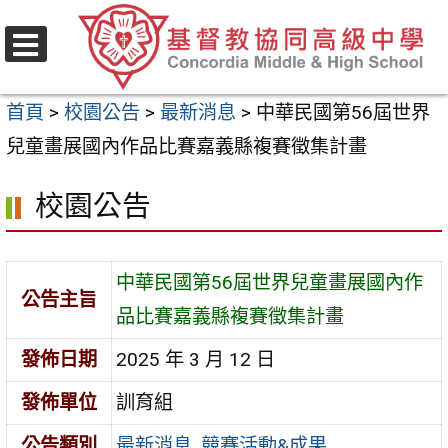
跳
至
選
主
單
首頁
>
校園公告
>
最新消息
>
中華民國第56屆世界
要
兒童畫展國內作品比賽嘉義縣複賽徵集計畫
內
容
校園公告
區
中華民國第56屆世界兒童畫展國內作
公告主旨
品比賽嘉義縣複賽徵集計畫
發佈日期
2025 年 3 月 12 日
發佈單位
訓育組
公告類別
最新消息
,
競賽活動&成果