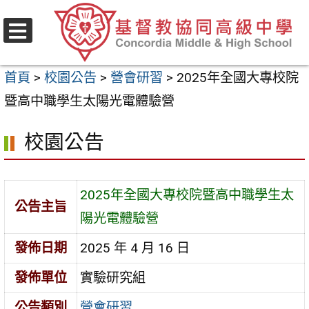
跳
至
選
主
單
首頁
>
校園公告
>
營會研習
>
2025年全國大專校院
要
暨高中職學生太陽光電體驗營
內
容
校園公告
區
2025年全國大專校院暨高中職學生太
公告主旨
陽光電體驗營
發佈日期
2025 年 4 月 16 日
發佈單位
實驗研究組
公告類別
營會研習