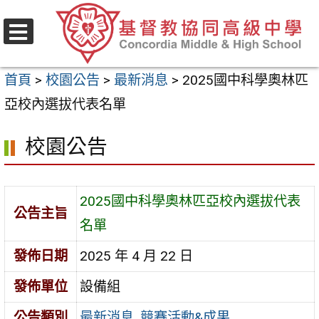
跳
至
選
主
單
首頁
>
校園公告
>
最新消息
>
2025國中科學奧林匹
要
亞校內選拔代表名單
內
容
校園公告
區
2025國中科學奧林匹亞校內選拔代表
公告主旨
名單
發佈日期
2025 年 4 月 22 日
發佈單位
設備組
公告類別
最新消息
,
競賽活動&成果