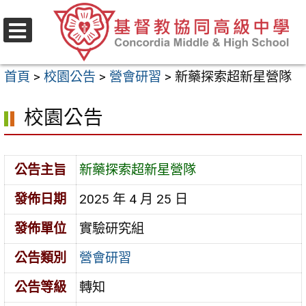
跳
至
選
主
單
首頁
>
校園公告
>
營會研習
>
新藥探索超新星營隊
要
內
校園公告
容
區
公告主旨
新藥探索超新星營隊
發佈日期
2025 年 4 月 25 日
發佈單位
實驗研究組
公告類別
營會研習
公告等級
轉知