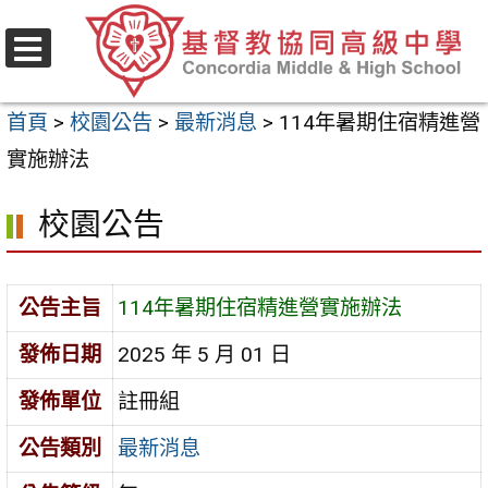
跳
至
選
主
單
首頁
>
校園公告
>
最新消息
>
114年暑期住宿精進營
要
實施辦法
內
容
校園公告
區
公告主旨
114年暑期住宿精進營實施辦法
發佈日期
2025 年 5 月 01 日
發佈單位
註冊組
公告類別
最新消息