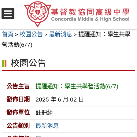
跳
至
選
主
單
首頁
>
校園公告
>
最新消息
>
提醒通知：學生共學
要
營活動(6/7)
內
容
校園公告
區
公告主旨
提醒通知：學生共學營活動(6/7)
發佈日期
2025 年 6 月 02 日
發佈單位
註冊組
公告類別
最新消息