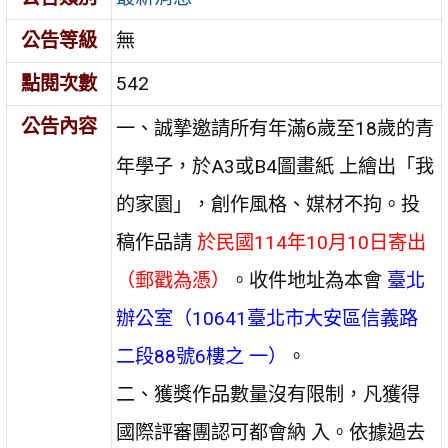
公告等級
無
點閱次數
542
公告內容
一、誠摯邀請所有年滿6歲至18歲的青
年學子，於A3或B4圖畫紙 上繪出「我
的家園」，創作風格、媒材不拘。投
稿作品請
於民國114年10月10日寄出
（郵戳為憑）
。收件地址為本會
臺北
辦公室（10641臺北市大安區信義路
二段88號6樓之 一）
。
二、獲獎作品數量沒有限制，凡獲得
國際評審團認可都會納 入。依據過去