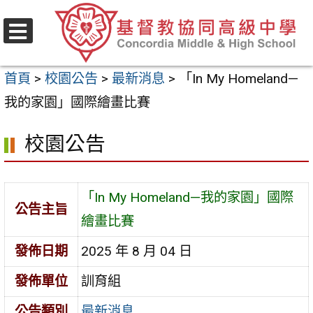
跳
至
選
主
單
首頁
>
校園公告
>
最新消息
>
「In My Homeland—
要
我的家園」國際繪畫比賽
內
容
校園公告
區
「In My Homeland—我的家園」國際
公告主旨
繪畫比賽
發佈日期
2025 年 8 月 04 日
發佈單位
訓育組
公告類別
最新消息