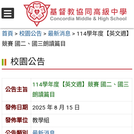
跳
至
選
主
單
首頁
>
校園公告
>
最新消息
>
114學年度【英文週】
要
競賽 國二、國三朗讀篇目
內
容
校園公告
區
114學年度【英文週】競賽 國二、國三
公告主旨
朗讀篇目
發佈日期
2025 年 8 月 15 日
發佈單位
教學組
公告類別
最新消息