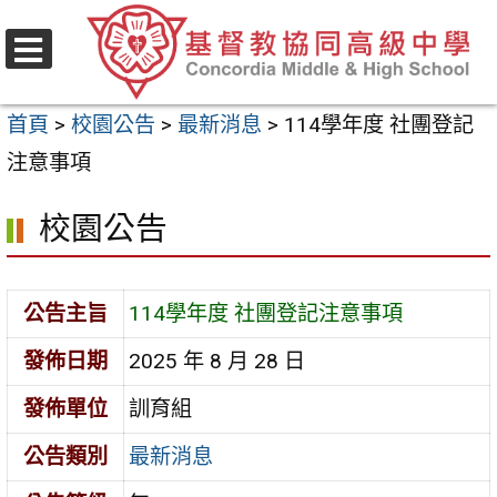
跳
至
選
主
單
首頁
>
校園公告
>
最新消息
>
114學年度 社團登記
要
注意事項
內
容
校園公告
區
公告主旨
114學年度 社團登記注意事項
發佈日期
2025 年 8 月 28 日
發佈單位
訓育組
公告類別
最新消息