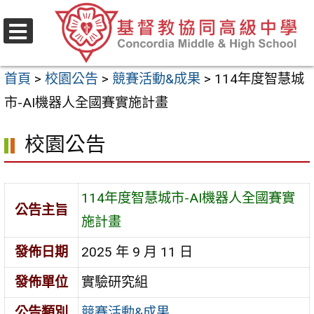
跳
至
選
主
單
首頁
>
校園公告
>
競賽活動&成果
>
114年度智慧城
要
市-AI機器人全國賽實施計畫
內
容
校園公告
區
114年度智慧城市-AI機器人全國賽實
公告主旨
施計畫
發佈日期
2025 年 9 月 11 日
發佈單位
實驗研究組
公告類別
競賽活動&成果