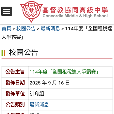
跳
至
選
主
單
首頁
>
校園公告
>
最新消息
>
114年度「全國租稅達
要
人爭霸賽」
內
容
校園公告
區
公告主旨
114年度「全國租稅達人爭霸賽」
發佈日期
2025 年 9 月 16 日
發佈單位
訓育組
公告類別
最新消息