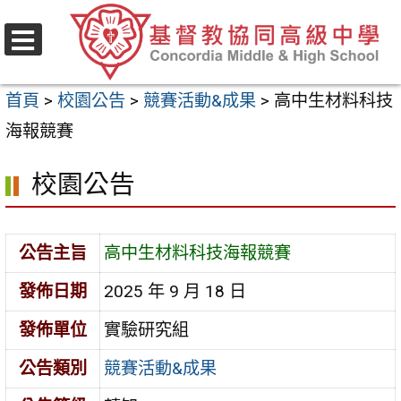
跳
至
選
主
單
首頁
>
校園公告
>
競賽活動&成果
>
高中生材料科技
要
海報競賽
內
容
校園公告
區
公告主旨
高中生材料科技海報競賽
發佈日期
2025 年 9 月 18 日
發佈單位
實驗研究組
公告類別
競賽活動&成果