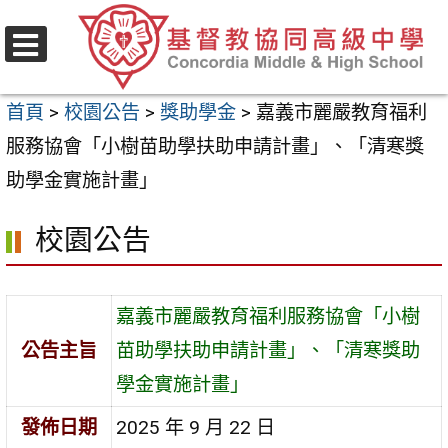
跳
至
選
主
單
首頁
>
校園公告
>
獎助學金
>
嘉義市麗嚴教育福利
要
服務協會「小樹苗助學扶助申請計畫」、「清寒獎
內
助學金實施計畫」
容
區
校園公告
嘉義市麗嚴教育福利服務協會「小樹
公告主旨
苗助學扶助申請計畫」、「清寒獎助
學金實施計畫」
發佈日期
2025 年 9 月 22 日