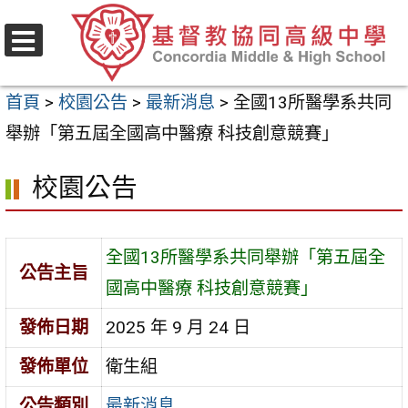
跳
至
選
主
單
首頁
>
校園公告
>
最新消息
>
全國13所醫學系共同
要
舉辦「第五屆全國高中醫療 科技創意競賽」
內
容
校園公告
區
全國13所醫學系共同舉辦「第五屆全
公告主旨
國高中醫療 科技創意競賽」
發佈日期
2025 年 9 月 24 日
發佈單位
衛生組
公告類別
最新消息