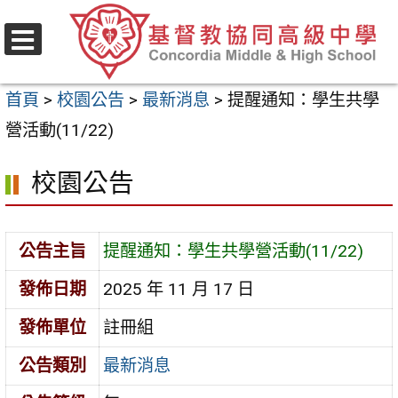
跳
至
選
主
單
首頁
>
校園公告
>
最新消息
>
提醒通知：學生共學
要
營活動(11/22)
內
容
校園公告
區
公告主旨
提醒通知：學生共學營活動(11/22)
發佈日期
2025 年 11 月 17 日
發佈單位
註冊組
公告類別
最新消息