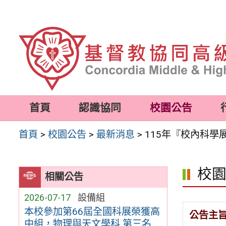
跳
至
主
要
內
容
首頁
認識協同
校園公告
區
首頁
>
校園公告
>
最新消息
>
115年『校內科
校
相關公告
2026-07-17
設備組
本校參加第66屆全國科展榮獲高
公告主
中組，物理與天文學科 第三名