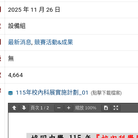
期
2025 年 11 月 26 日
位
設備組
別
最新消息
,
競賽活動&成果
級
無
數
4,664
容
115年校內科展實施計劃_01
(點擊下載檔案)
頁次
1
/
2
縮放
100%