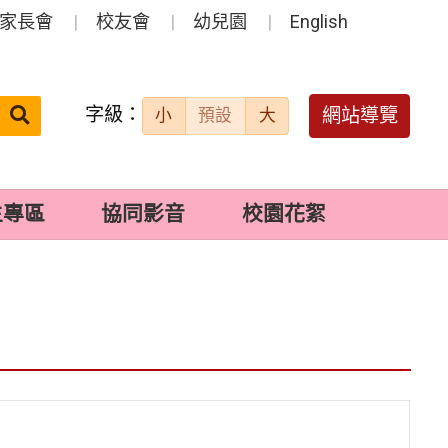
家長會
校友會
幼兒園
English
字級：
送出
網站導覽
小
預設
大
搜
尋：
生專區
協同影音
校園花絮