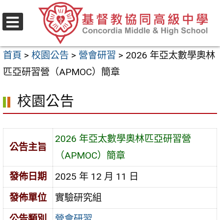
跳
至
選
主
單
首頁
>
校園公告
>
營會研習
>
2026 年亞太數學奧林
要
匹亞研習營（APMOC）簡章
內
容
校園公告
區
2026 年亞太數學奧林匹亞研習營
公告主旨
（APMOC）簡章
發佈日期
2025 年 12 月 11 日
發佈單位
實驗研究組
公告類別
營會研習