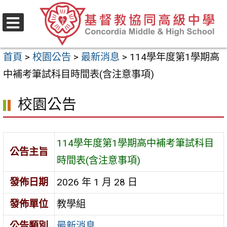
跳
至
選
主
單
首頁
>
校園公告
>
最新消息
>
114學年度第1學期高
要
中補考筆試科目時間表(含注意事項)
內
容
校園公告
區
114學年度第1學期高中補考筆試科目
公告主旨
時間表(含注意事項)
發佈日期
2026 年 1 月 28 日
發佈單位
教學組
公告類別
最新消息