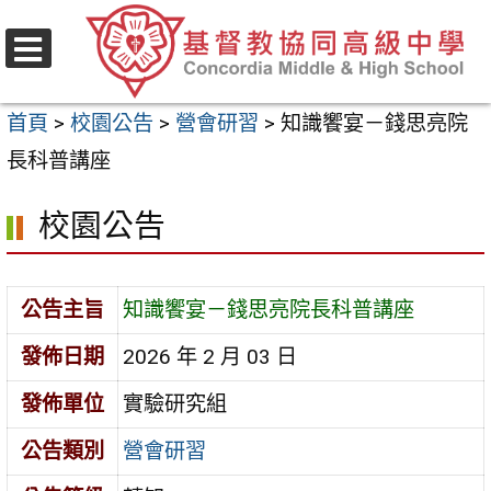
跳
至
選
主
單
首頁
>
校園公告
>
營會研習
>
知識饗宴－錢思亮院
要
長科普講座
內
容
校園公告
區
公告主旨
知識饗宴－錢思亮院長科普講座
發佈日期
2026 年 2 月 03 日
發佈單位
實驗研究組
公告類別
營會研習