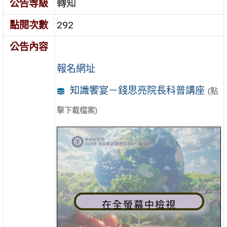
公告等級
轉知
點閱次數
292
公告內容
報名網址
知識饗宴－錢思亮院長科普講座
(點
擊下載檔案)
在全螢幕中檢視