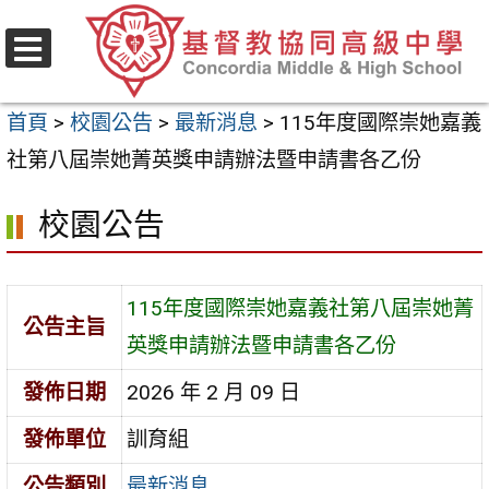
跳
至
選
主
單
首頁
>
校園公告
>
最新消息
>
115年度國際崇她嘉義
要
社第八屆崇她菁英獎申請辦法暨申請書各乙份
內
容
校園公告
區
115年度國際崇她嘉義社第八屆崇她菁
公告主旨
英獎申請辦法暨申請書各乙份
發佈日期
2026 年 2 月 09 日
發佈單位
訓育組
公告類別
最新消息