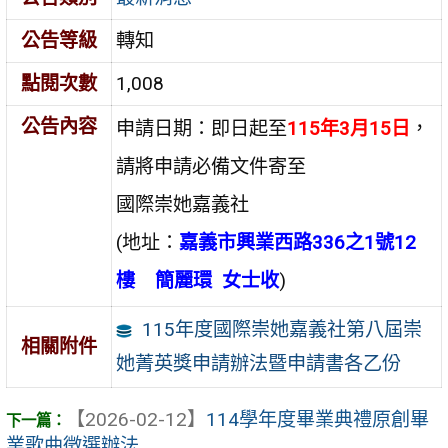
公告等級
轉知
點閱次數
1,008
公告內容
申請日期：即日起至
115年3月15日
，
請將申請必備文件寄至
國際崇她嘉義社
(地址：
嘉義市興業西路336之1號12
樓 簡麗環 女士收
)
115年度國際崇她嘉義社第八屆崇
相關附件
她菁英獎申請辦法暨申請書各乙份
【2026-02-12】
114學年度畢業典禮原創畢
業歌曲徵選辦法