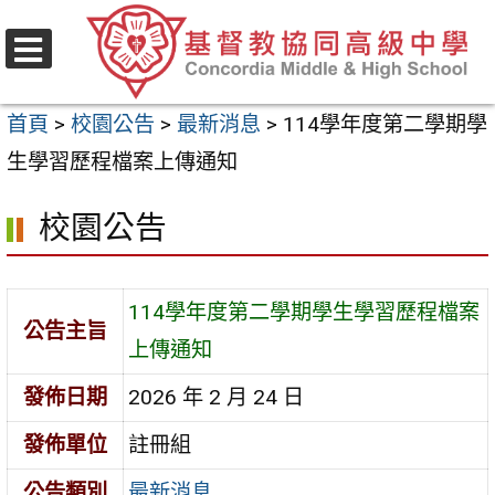
跳
至
選
主
單
首頁
>
校園公告
>
最新消息
>
114學年度第二學期學
要
生學習歷程檔案上傳通知
內
容
校園公告
區
114學年度第二學期學生學習歷程檔案
公告主旨
上傳通知
發佈日期
2026 年 2 月 24 日
發佈單位
註冊組
公告類別
最新消息