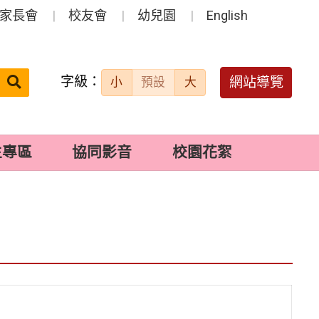
家長會
校友會
幼兒園
English
字級：
送出
網站導覽
小
預設
大
搜
尋：
生專區
協同影音
校園花絮