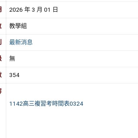
期
2026 年 3 月 01 日
位
教學組
別
最新消息
級
無
數
354
容
1142高三複習考時間表0324