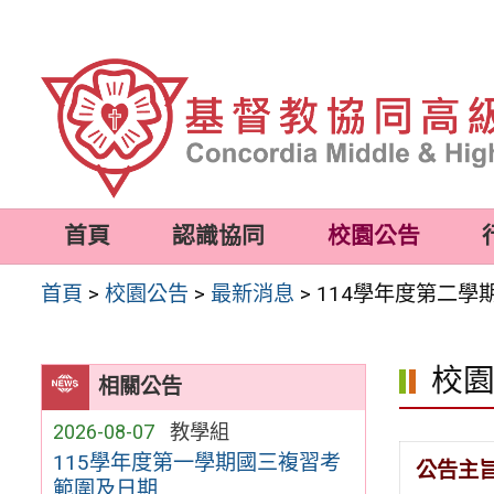
跳
至
主
要
內
容
首頁
認識協同
校園公告
區
首頁
>
校園公告
>
最新消息
>
114學年度第二
校
相關公告
2026-08-07
教學組
115學年度第一學期國三複習考
公告主
範圍及日期