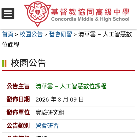
跳
至
選
主
單
首頁
>
校園公告
>
營會研習
>
清華雲 – 人工智慧數
要
位課程
內
容
校園公告
區
公告主旨
清華雲 – 人工智慧數位課程
發佈日期
2026 年 3 月 09 日
發佈單位
實驗研究組
公告類別
營會研習