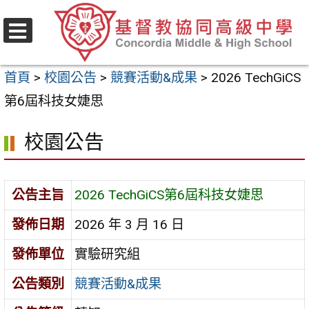
跳
至
選
主
單
首頁
>
校園公告
>
競賽活動&成果
>
2026 TechGiCS
要
第6屆科技女婕思
內
容
校園公告
區
公告主旨
2026 TechGiCS第6屆科技女婕思
發佈日期
2026 年 3 月 16 日
發佈單位
實驗研究組
公告類別
競賽活動&成果