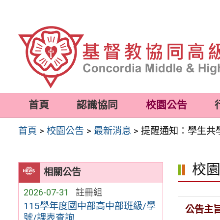
跳
至
主
要
內
容
首頁
認識協同
校園公告
區
首頁
>
校園公告
>
最新消息
>
提醒通知：學生共學營
校
相關公告
2026-07-31
註冊組
115學年度國中部高中部班級/學
公告主
號/課表查詢