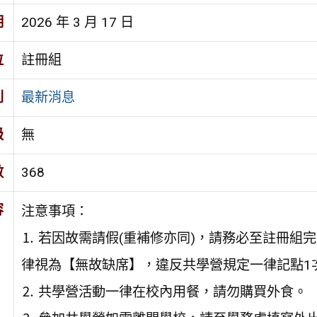
期
2026 年 3 月 17 日
位
註冊組
別
最新消息
級
無
數
368
容
注意事項：
⒈ 若因故需請假(重補修亦同)，請務必至註冊組
律視為【無故缺席】，違反共學營規定一律記點1
⒉ 共學營活動一律在校內用餐，請勿購買外食。