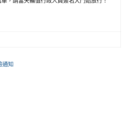
出單，請當天輪值行政人員簽名大門始放行！
驗通知