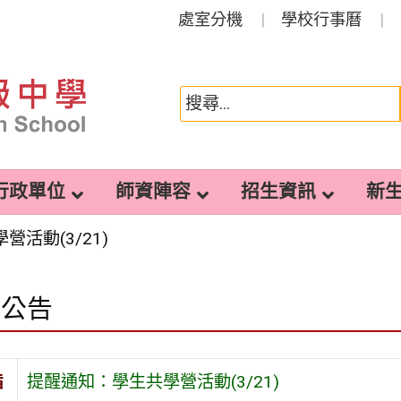
處室分機
學校行事曆
行政單位
師資陣容
招生資訊
新
活動(3/21)
園公告
旨
提醒通知：學生共學營活動(3/21)