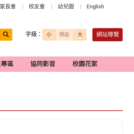
家長會
校友會
幼兒園
English
字級：
送出
網站導覽
小
預設
大
搜
尋：
生專區
協同影音
校園花絮