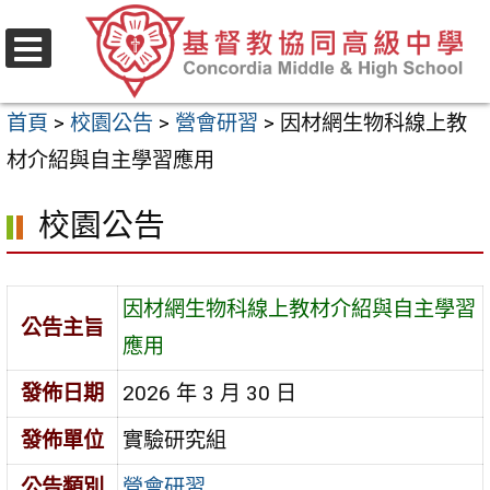
跳
至
選
主
單
首頁
>
校園公告
>
營會研習
>
因材網生物科線上教
要
材介紹與自主學習應用
內
容
校園公告
區
因材網生物科線上教材介紹與自主學習
公告主旨
應用
發佈日期
2026 年 3 月 30 日
發佈單位
實驗研究組
公告類別
營會研習