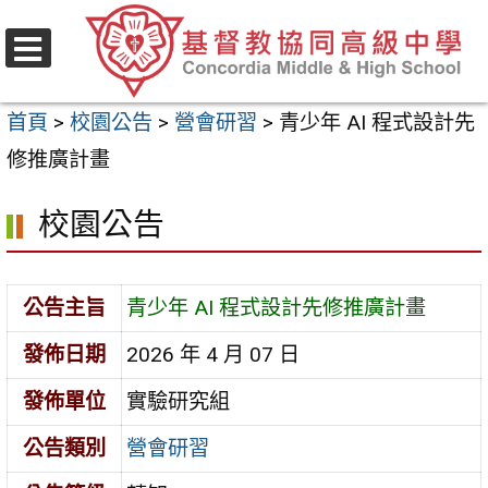
跳
至
選
主
單
首頁
>
校園公告
>
營會研習
>
青少年 AI 程式設計先
要
修推廣計畫
內
容
校園公告
區
公告主旨
青少年 AI 程式設計先修推廣計畫
發佈日期
2026 年 4 月 07 日
發佈單位
實驗研究組
公告類別
營會研習