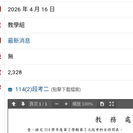
期
2026 年 4 月 16 日
位
教學組
別
最新消息
級
無
數
2,328
容
114(2)段考二
(點擊下載檔案)
頁次
1
/
1
縮放
100%