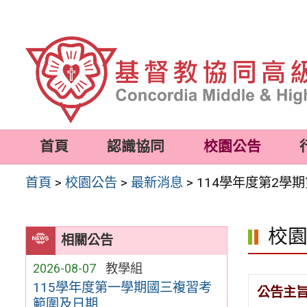
跳
至
主
要
內
容
首頁
認識協同
校園公告
區
首頁
>
校園公告
>
最新消息
>
114學年度第2學
校
相關公告
2026-08-07
教學組
115學年度第一學期國三複習考
公告主
範圍及日期