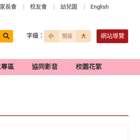
家長會
校友會
幼兒園
English
字級：
送出
網站導覽
小
預設
大
搜
尋：
生專區
協同影音
校園花絮