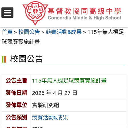
跳
至
選
主
單
首頁
>
校園公告
>
競賽活動&成果
>
115年無人機足
要
球競賽實施計畫
內
容
校園公告
區
公告主旨
115年無人機足球競賽實施計畫
發佈日期
2026 年 4 月 27 日
發佈單位
實驗研究組
公告類別
競賽活動&成果