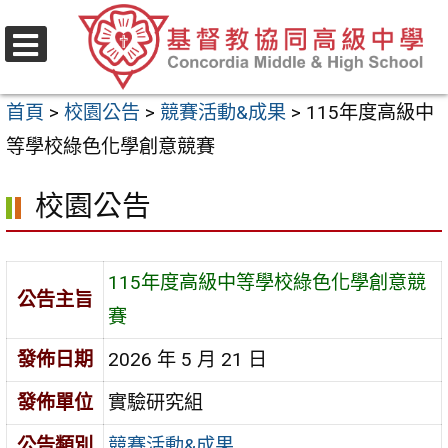
跳
至
選
主
單
首頁
>
校園公告
>
競賽活動&成果
>
115年度高級中
要
等學校綠色化學創意競賽
內
容
校園公告
區
115年度高級中等學校綠色化學創意競
公告主旨
賽
發佈日期
2026 年 5 月 21 日
發佈單位
實驗研究組
公告類別
競賽活動&成果