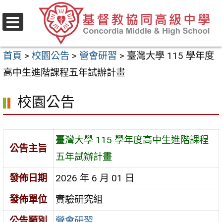
跳
至
選
主
單
首頁
>
校園公告
>
營會研習
>
臺灣大學 115 學年度
要
高中生進階課程五年試辦計畫
內
容
校園公告
區
臺灣大學 115 學年度高中生進階課程
公告主旨
五年試辦計畫
發佈日期
2026 年 6 月 01 日
發佈單位
實驗研究組
公告類別
營會研習