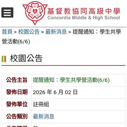
跳
至
選
主
單
首頁
>
校園公告
>
最新消息
>
提醒通知：學生共學
要
營活動(6/6)
內
容
校園公告
區
公告主旨
提醒通知：學生共學營活動(6/6)
發佈日期
2026 年 6 月 02 日
發佈單位
註冊組
公告類別
最新消息