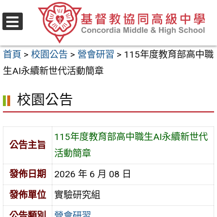
跳
至
選
主
單
首頁
>
校園公告
>
營會研習
>
115年度教育部高中職
要
生AI永續新世代活動簡章
內
容
校園公告
區
115年度教育部高中職生AI永續新世代
公告主旨
活動簡章
發佈日期
2026 年 6 月 08 日
發佈單位
實驗研究組
公告類別
營會研習