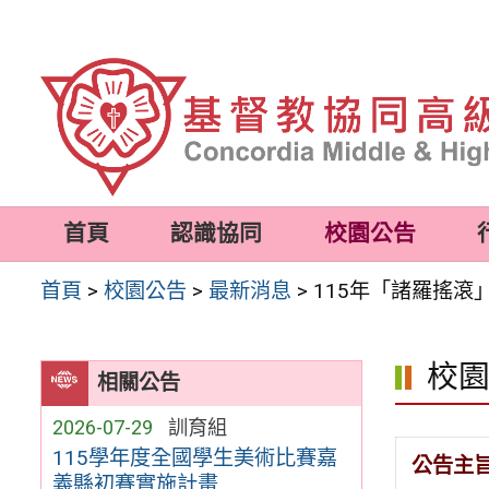
跳
至
主
要
內
容
首頁
認識協同
校園公告
區
首頁
>
校園公告
>
最新消息
>
115年「諸羅搖
校
相關公告
2026-07-29
訓育組
115學年度全國學生美術比賽嘉
公告主
義縣初賽實施計畫