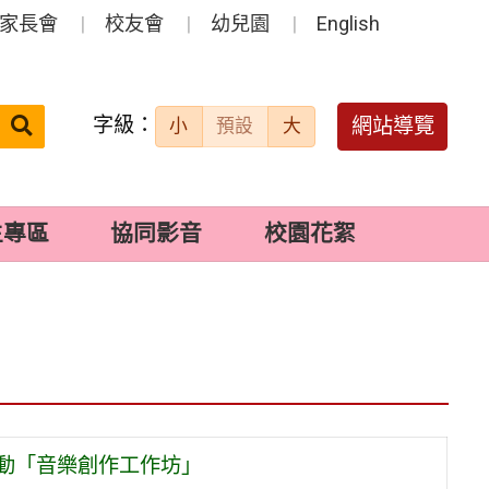
家長會
校友會
幼兒園
English
字級：
送出
網站導覽
小
預設
大
搜
尋：
生專區
協同影音
校園花絮
活動「音樂創作工作坊」