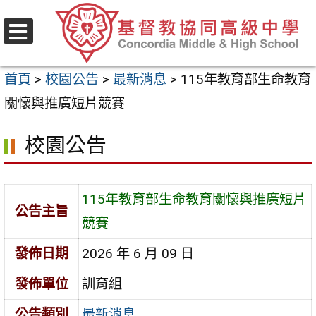
跳
至
選
主
單
首頁
>
校園公告
>
最新消息
>
115年教育部生命教育
要
關懷與推廣短片競賽
內
容
校園公告
區
115年教育部生命教育關懷與推廣短片
公告主旨
競賽
發佈日期
2026 年 6 月 09 日
發佈單位
訓育組
公告類別
最新消息