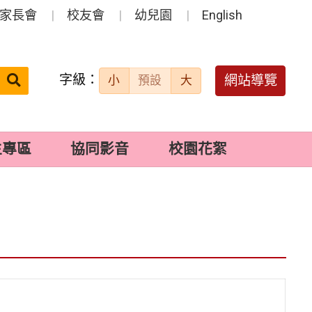
家長會
校友會
幼兒園
English
字級：
送出
網站導覽
小
預設
大
搜
尋：
生專區
協同影音
校園花絮