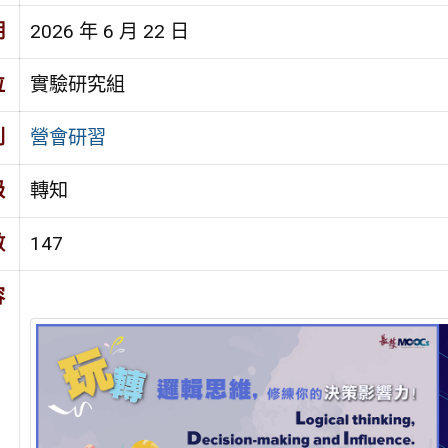
期
2026 年 6 月 22 日
位
實驗研究組
別
營會研習
級
轉知
數
147
容