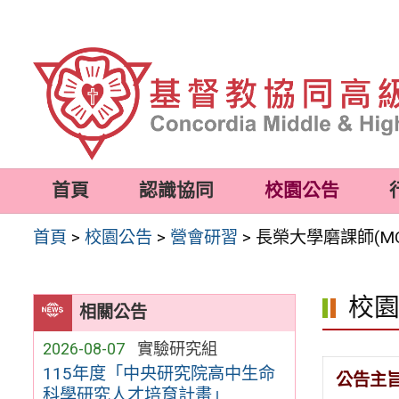
跳
至
主
要
內
容
首頁
認識協同
校園公告
區
首頁
>
校園公告
>
營會研習
>
長榮大學磨課師(M
校
相關公告
2026-08-07
實驗研究組
115年度「中央研究院高中生命
公告主
科學研究人才培育計畫」